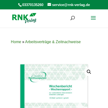
Products
03370135260
service@rnk-verlag.de
search
Home
»
Arbeitsverträge & Zeitnachweise