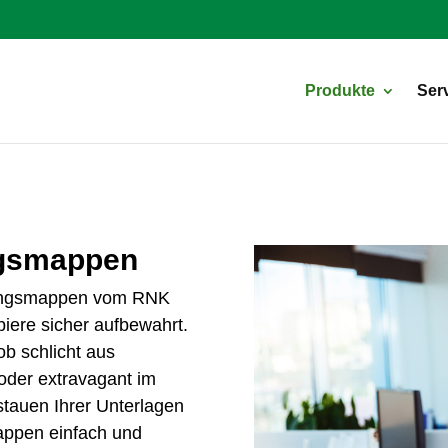
Products
search
Produkte
Ser
ngsmappen
nungsmappen vom
RNK
iere sicher aufbewahrt.
b schlicht aus
oder extravagant im
stauen Ihrer Unterlagen
lappen einfach und