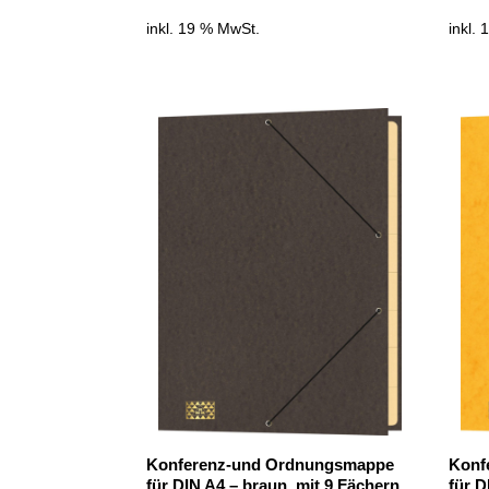
inkl. 19 % MwSt.
inkl.
Konferenz-und Ordnungsmappe
Konf
für DIN A4 – braun, mit 9 Fächern,
für D