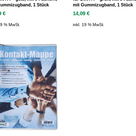
Gummizugband, 1 Stück
mit Gummizugband, 1 Stück
09
€
14,09
€
 19 % MwSt.
inkl. 19 % MwSt.