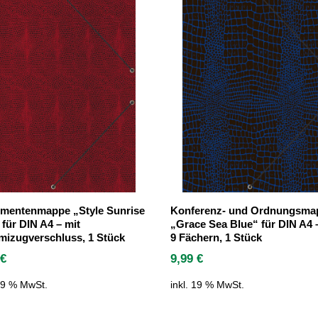
mentenmappe „Style Sunrise
Konferenz- und Ordnungsma
für DIN A4 – mit
„Grace Sea Blue“ für DIN A4 
izugverschluss, 1 Stück
9 Fächern, 1 Stück
9
€
9,99
€
 19 % MwSt.
inkl. 19 % MwSt.