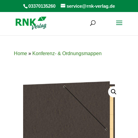
Products
03370135260
service@rnk-verlag.de
search
Home
»
Konferenz- & Ordnungsmappen