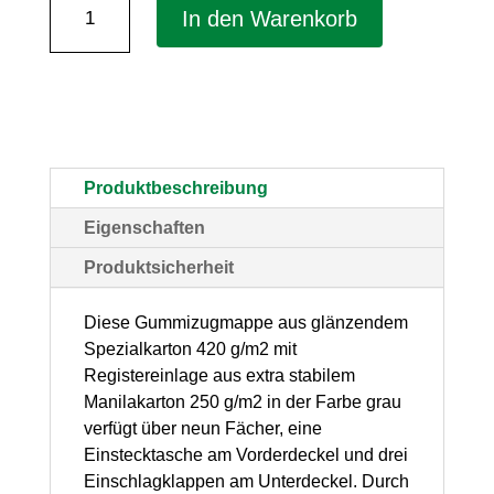
Konferenz-
In den Warenkorb
und
Ordnungsmappe
für
DIN
A4
Produktbeschreibung
–
Eigenschaften
braun,
Produktsicherheit
mit
9
Diese Gummizugmappe aus glänzendem
Spezialkarton 420 g/m2 mit
Fächern,
Registereinlage aus extra stabilem
mit
Manilakarton 250 g/m2 in der Farbe grau
Gummizugband,
verfügt über neun Fächer, eine
Einstecktasche am Vorderdeckel und drei
1
Einschlagklappen am Unterdeckel. Durch