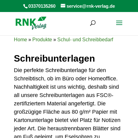
Products
03370135260
service@rnk-verlag.de
search
Home
»
Produkte
»
Schul- und Schreibbedarf
Schreibunterlagen
Die perfekte Schreibunterlage
für den
Schreibtisch, ob im Büro oder Homeoffice.
Nachhaltigkeit ist uns wichtig, deshalb sind
all unsere Schreibunterlagen aus
FSC
®-
zertifiziertem Material angefertigt. Die
großzügige Fläche aus 80 g/m² Papier
mit
Kartonunterlage
bietet viel Platz für Notizen
jeder Art. Die heraustrennbaren Blätter sind
am Fuß geleimt, um Eselsohren zu