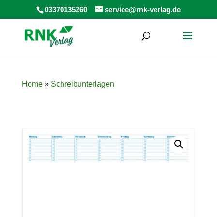
Products
03370135260
service@rnk-verlag.de
search
Home
»
Schreibunterlagen