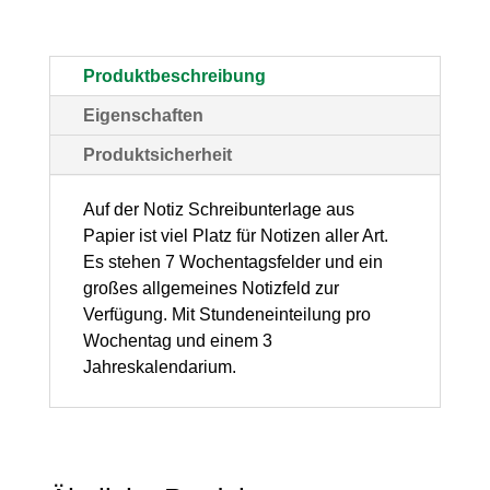
Blanko
mit
Produktbeschreibung
Kalendarium"
Eigenschaften
small
Produktsicherheit
table
–
Auf der Notiz Schreibunterlage aus
Papier ist viel Platz für Notizen aller Art.
(BxH)
Es stehen 7 Wochentagsfelder und ein
480
großes allgemeines Notizfeld zur
x
Verfügung. Mit Stundeneinteilung pro
Wochentag und einem 3
330
Jahreskalendarium.
mm,
30
Blatt,
1