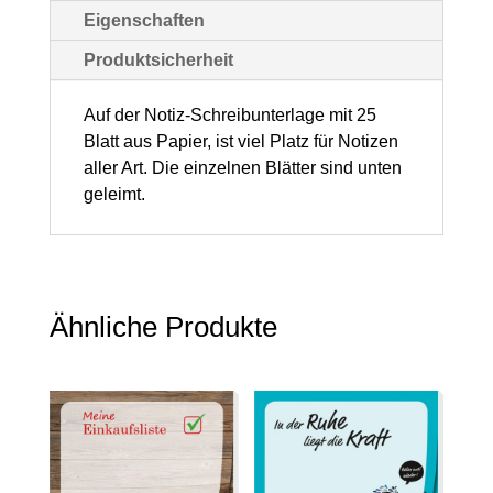
(BxH)
Eigenschaften
600
Produktsicherheit
x420
mm,
Auf der Notiz-Schreibunterlage mit 25
Blatt aus Papier, ist viel Platz für Notizen
25
aller Art. Die einzelnen Blätter sind unten
Blatt,
geleimt.
1
Stück
Menge
Ähnliche Produkte