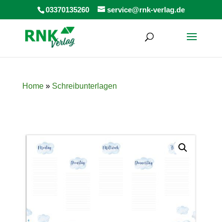
Products
03370135260
service@rnk-verlag.de
search
Home
»
Schreibunterlagen