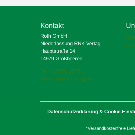
Kontakt
Un
Roth GmbH
Übe
Niederlassung RNK Verlag
Umw
Hauptstraße 14
14979 Großbeeren
Tel.: 033701 3526-0
service@rnk-verlag.de
Datenschutzerklärung & Cookie-Einst
*Versandkostenfreie Lief