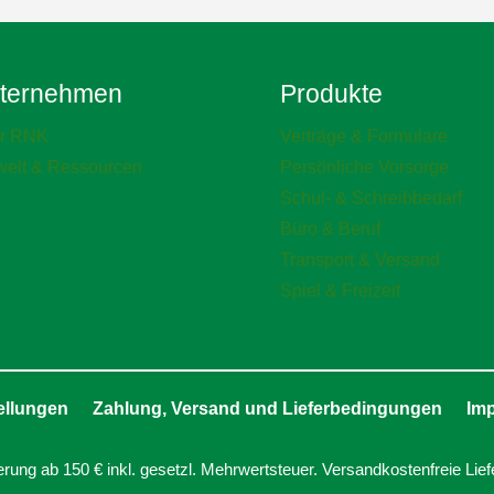
ternehmen
Produkte
r RNK
Verträge & Formulare
elt & Ressourcen
Persönliche Vorsorge
Schul- & Schreibbedarf
Büro & Beruf
Transport & Versand
Spiel & Freizeit
ellungen
Zahlung, Versand und Lieferbedingungen
Im
erung ab 150 € inkl. gesetzl. Mehrwertsteuer. Versandkostenfreie Lief