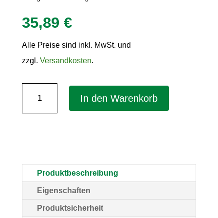
35,89
€
Alle Preise sind inkl. MwSt. und
zzgl.
Versandkosten
.
Zustellungsumschläge
In den Warenkorb
(BxH):
235
x
120
mm
Produktbeschreibung
–
Eigenschaften
äußerer
Produktsicherheit
Umschlag