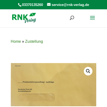
Products
03370135260
service@rnk-verlag.de
search
Home
»
Zustellung