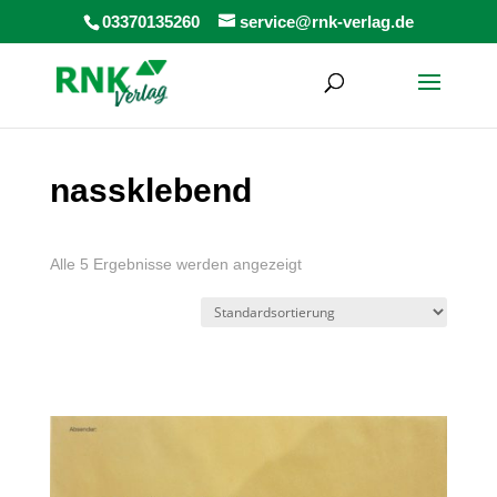
Products
03370135260
service@rnk-verlag.de
search
nassklebend
Alle 5 Ergebnisse werden angezeigt