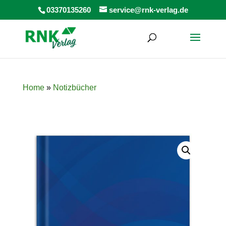
Products
03370135260
service@rnk-verlag.de
search
Home
»
Notizbücher