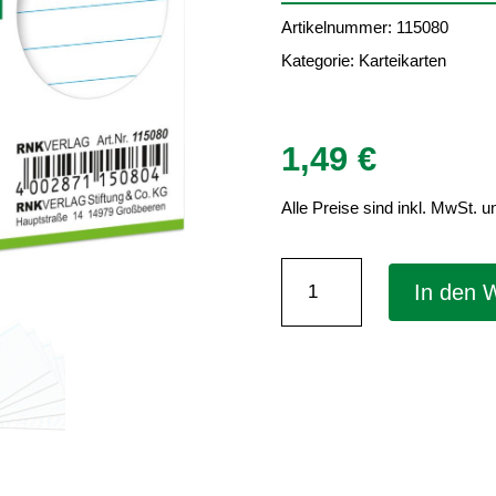
Artikelnummer:
115080
Kategorie:
Karteikarten
1,49
€
Alle Preise sind inkl. MwSt. u
Karteikarten
In den 
DIN
A8
–
weiß,
liniert,
100