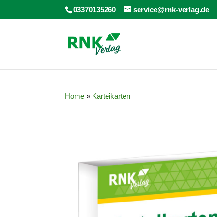
03370135260
service@rnk-verlag.de
Home
»
Karteikarten