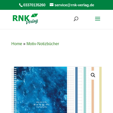
Products
03370135260
service@rnk-verlag.de
search
Home
»
Motiv-Notizbücher