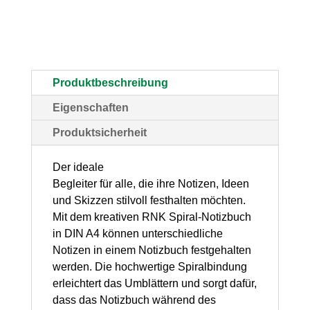
"Ocean"
DIN
A4
–
Produktbeschreibung
mit
Eigenschaften
4
Produktsicherheit
farbigen
Rändern
Der ideale
Begleiter für alle, die ihre Notizen, Ideen
und
und Skizzen stilvoll festhalten möchten.
4
Mit dem kreativen RNK Spiral-Notizbuch
Lineaturen,
in DIN A4 können unterschiedliche
Notizen in einem Notizbuch festgehalten
1
werden. Die hochwertige Spiralbindung
Stück
erleichtert das Umblättern und sorgt dafür,
Menge
dass das Notizbuch während des