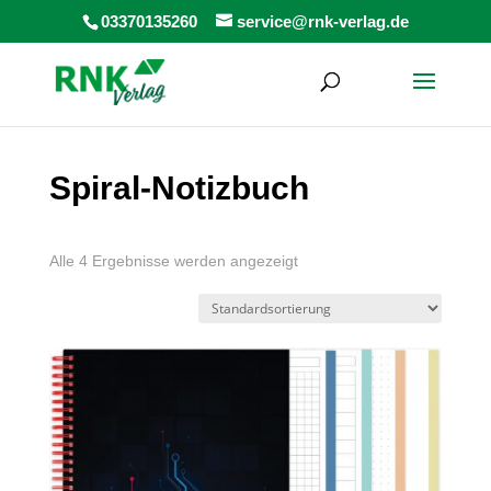
Products
03370135260
service@rnk-verlag.de
search
Spiral-Notizbuch
Alle 4 Ergebnisse werden angezeigt