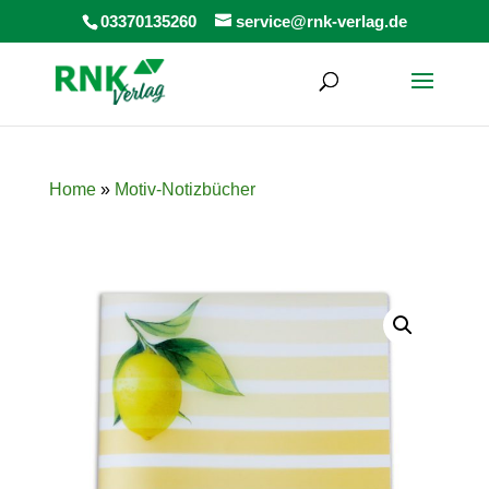
Products
03370135260
service@rnk-verlag.de
search
Home
»
Motiv-Notizbücher