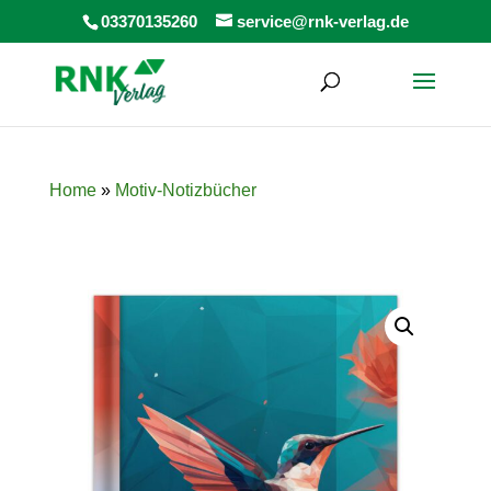
Products
03370135260
service@rnk-verlag.de
search
Home
»
Motiv-Notizbücher