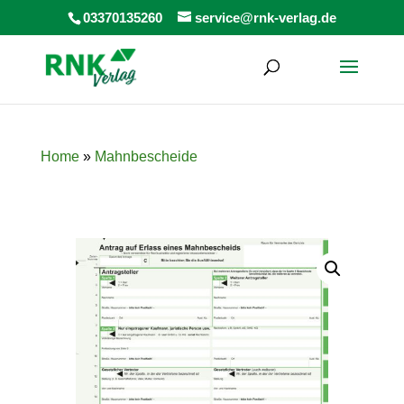
Products
03370135260
service@rnk-verlag.de
search
Home
»
Mahnbescheide