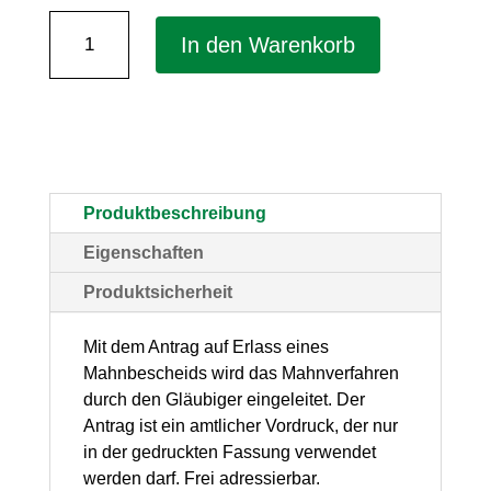
Anträge
In den Warenkorb
auf
Erlass
eines
Mahnbescheids
für
Produktbeschreibung
alle
Eigenschaften
Bundesländer
Produktsicherheit
–
selbstdurchschreibend,
Mit dem Antrag auf Erlass eines
Mahnbescheids wird das Mahnverfahren
10
durch den Gläubiger eingeleitet. Der
Stück
Antrag ist ein amtlicher Vordruck, der nur
Menge
in der gedruckten Fassung verwendet
werden darf. Frei adressierbar.