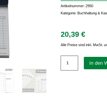
Artikelnummer:
2950
Kategorie:
Buchhaltung & Ka
20,39
€
Alle Preise sind inkl. MwSt. u
Kassenblöcke
In den 
ohne
Nummerierung
–
oben
geheftet,
10