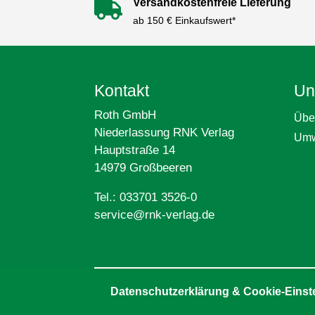
Versandkostenfreie Lieferung

ab 150 € Einkaufswert*
Kontakt
Un
Roth GmbH
Übe
Niederlassung RNK Verlag
Umw
Hauptstraße 14
14979 Großbeeren
Tel.: 033701 3526-0
service@rnk-verlag.de
Datenschutzerklärung & Cookie-Einst