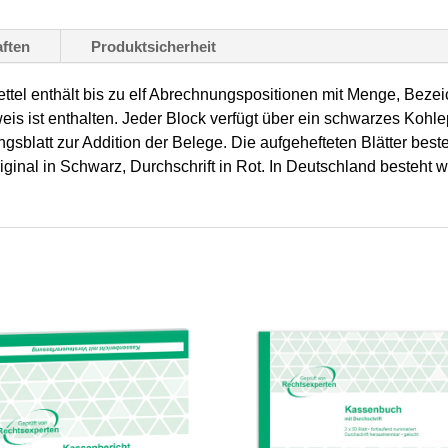
Stück
Menge
ften
Produktsicherheit
el enthält bis zu elf Abrechnungspositionen mit Menge, Bezei
 ist enthalten. Jeder Block verfügt über ein schwarzes Kohlep
sblatt zur Addition der Belege. Die aufgehefteten Blätter best
ginal in Schwarz, Durchschrift in Rot. In Deutschland besteht we