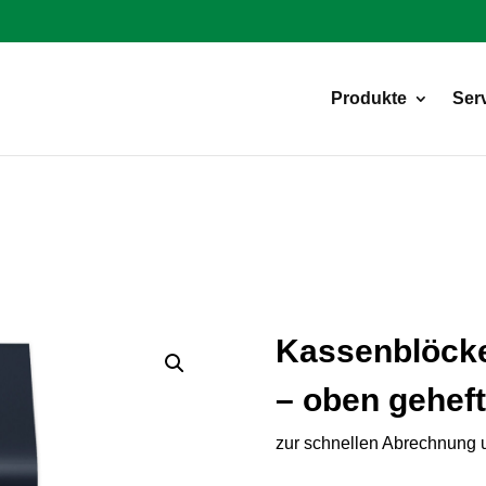
Products
search
Produkte
Ser
Kassenblöck
– oben geheft
zur schnellen Abrechnung un