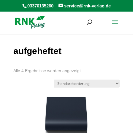
Products
03370135260
service@rnk-verlag.de
search
aufgeheftet
Alle 4 Ergebnisse werden angezeigt