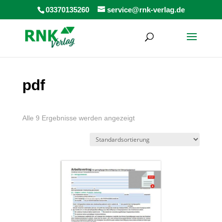
Products
03370135260
service@rnk-verlag.de
search
pdf
Alle 9 Ergebnisse werden angezeigt