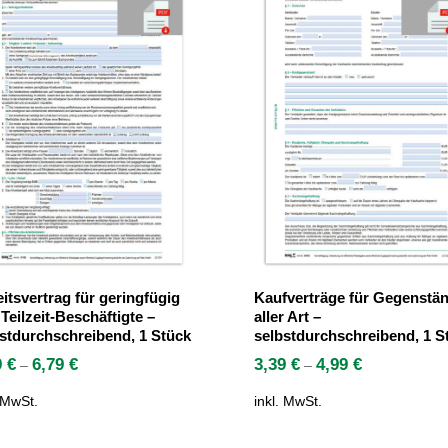
itsvertrag für geringfügig
Kaufverträge für Gegenstä
Teilzeit-Beschäftigte –
aller Art –
stdurchschreibend, 1 Stück
selbstdurchschreibend, 1 S
9
€
6,79
€
3,39
€
4,99
€
–
–
. MwSt.
inkl. MwSt.