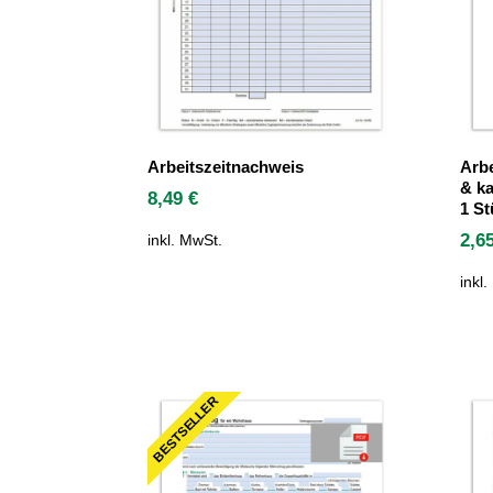
Arbeitszeitnachweis
Arbe
& ka
8,49
€
1 St
2,6
inkl. MwSt.
inkl
BESTSELLER