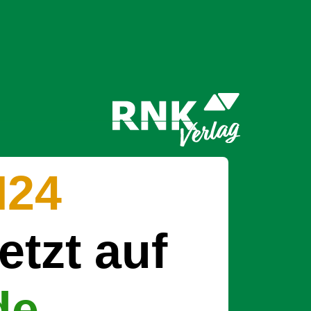
24
etzt auf
de