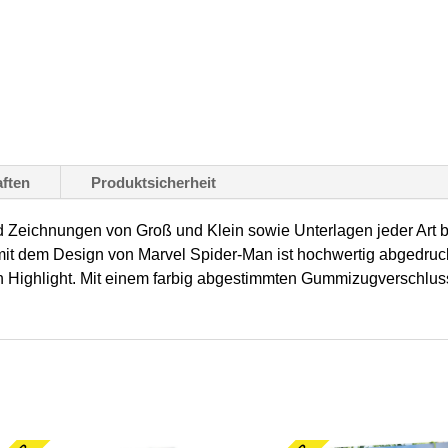
DIN
A3
–
stabiler
Karton,
mit
ften
Produktsicherheit
Gummizugverschluss,
1
 Zeichnungen von Groß und Klein sowie Unterlagen jeder Art b
it dem Design von Marvel Spider-Man ist hochwertig abgedruck
Stück
Highlight. Mit einem farbig abgestimmten Gummizugverschluss, 
Menge