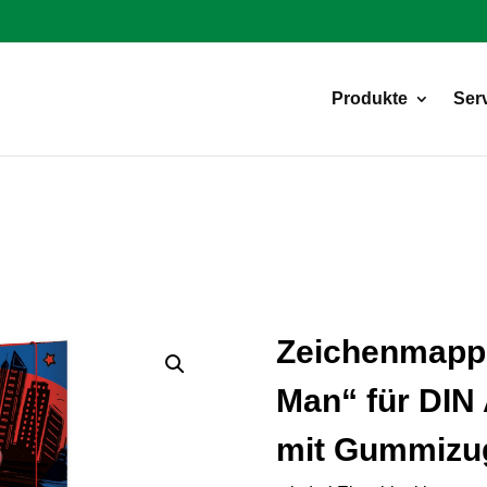
Products
search
Produkte
Ser
Zeichenmappe
Man“ für DIN 
mit Gummizug