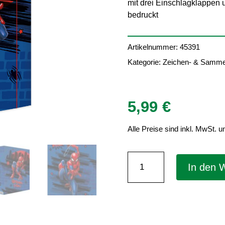
mit drei Einschlagklappen
bedruckt
Artikelnummer:
45391
Kategorie:
Zeichen- & Samm
5,99
€
Alle Preise sind inkl. MwSt. u
Zeichenmappe
In den 
"Marvel
Spider-
Man"
für