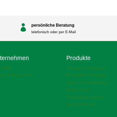
persönliche Beratung

telefonisch oder per E-Mail
ternehmen
Produkte
r RNK
Verträge & Formulare
elt & Ressourcen
Persönliche Vorsorge
Schul- & Schreibbedarf
Büro & Beruf
Transport & Versand
Spiel & Freizeit