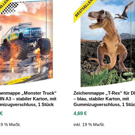
ELLER
BESTSELLER
henmappe „Monster Truck“
Zeichenmappe „T-Rex“ für D
IN A3 – stabiler Karton, mit
– blau, stabiler Karton, mit
izugverschluss, 1 Stück
Gummizugverschluss, 1 Stü
9
€
4,69
€
 19 % MwSt.
inkl. 19 % MwSt.