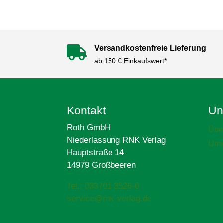
Versandkostenfreie Lieferung

ab 150 € Einkaufswert*
Kontakt
Un
Roth GmbH
Übe
Niederlassung RNK Verlag
Umw
Hauptstraße 14
14979 Großbeeren
Tel.: 033701 3526-0
service@rnk-verlag.de