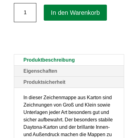
Zeichenmappe
In den Warenkorb
"Elefant"
für
DIN
A3
–
Produktbeschreibung
stabiler
Eigenschaften
Karton,
Produktsicherheit
mit
Gummizugverschluss,
In dieser Zeichenmappe aus Karton sind
Zeichnungen von Groß und Klein sowie
1
Unterlagen jeder Art besonders gut und
Stück
sicher aufbewahrt. Der besonders stabile
Menge
Daytona-Karton und der brillante Innen-
und Außendruck machen die Mappen zu