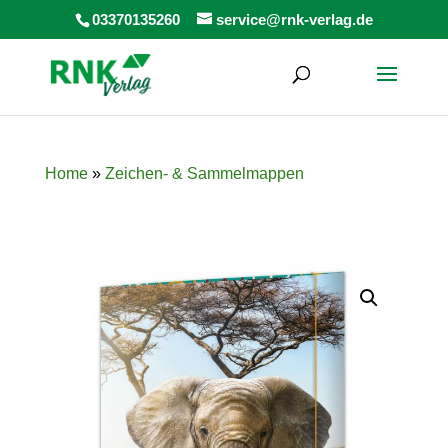
Products
03370135260
service@rnk-verlag.de
search
Home
»
Zeichen- & Sammelmappen