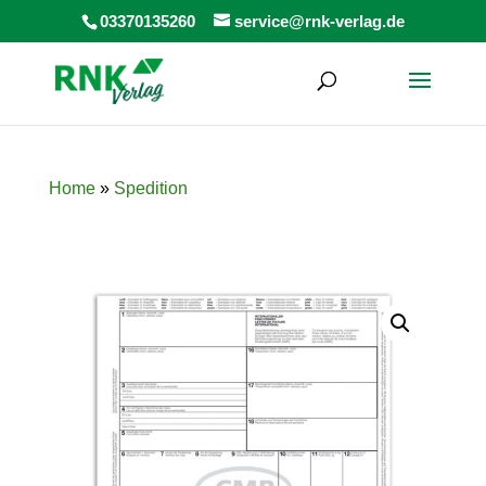
Products
03370135260
service@rnk-verlag.de
search
Home
»
Spedition