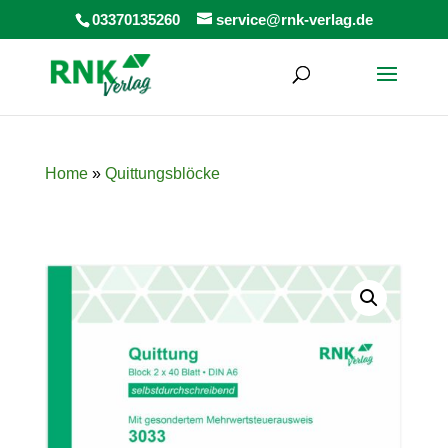
Products
03370135260
service@rnk-verlag.de
search
Home
»
Quittungsblöcke