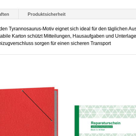
stabiler
ften
Produktsicherheit
Karton,
gelb,
n Tyrannosaurus-Motiv eignet sich ideal für den täglichen Aus
mit
abile Karton schützt Mitteilungen, Hausaufgaben und Unterlage
mizugverschluss sorgen für einen sicheren Transport
Gummizugverschluss,
1
Stück
Menge