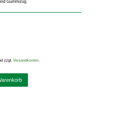
n und Gummizug
nd zzgl.
Versandkosten
.
Warenkorb