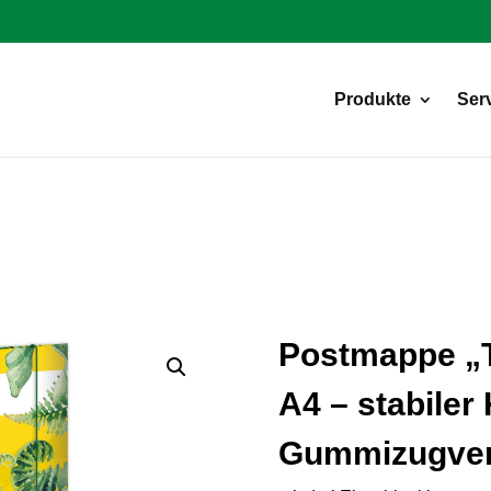
Products
search
Produkte
Ser
Postmappe „T
A4 – stabiler 
Gummizugvers