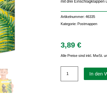
mit drei Einschlagklappe
Artikelnummer:
46335
Kategorie:
Postmappen
3,89
€
Alle Preise sind inkl. MwSt. u
Postmappe
In den 
"Tyrannosaurus
für
DIN
A4
–