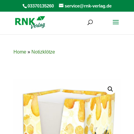
Products
03370135260
service@rnk-verlag.de
search
Home
»
Notizklötze