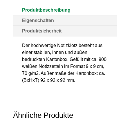
92
Produktbeschreibung
x
Eigenschaften
92
Produktsicherheit
mm
–
Der hochwertige Notizklotz besteht aus
einer stabilen, innen und außen
900
bedruckten Kartonbox. Gefüllt mit ca. 900
Blatt,
weißen Notizzetteln im Format 9 x 9 cm,
weiß,
70 g/m2. Außenmaße der Kartonbox: ca.
(BxHxT) 92 x 92 x 92 mm.
1
Stück
Menge
Ähnliche Produkte