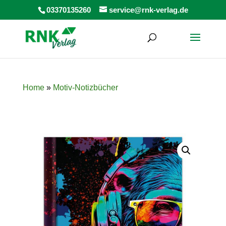
Products
03370135260
service@rnk-verlag.de
search
Home
»
Motiv-Notizbücher