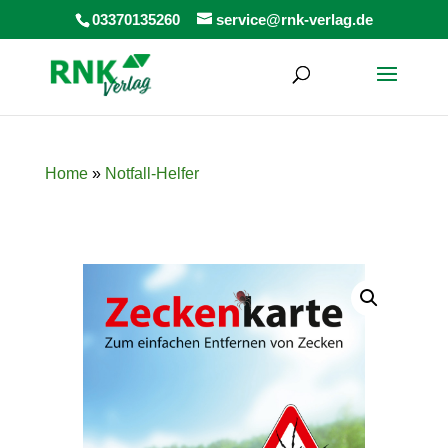
Products
03370135260
service@rnk-verlag.de
search
Home
»
Notfall-Helfer