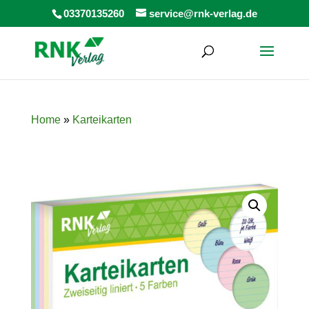
Products
03370135260
service@rnk-verlag.de
search
Home
»
Karteikarten