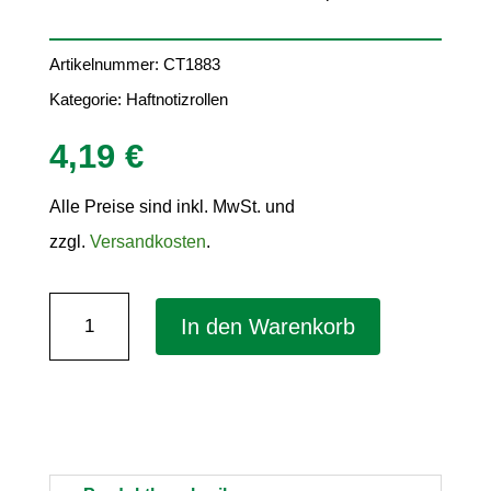
Artikelnummer:
CT1883
Kategorie:
Haftnotizrollen
4,19
€
Alle Preise sind inkl. MwSt. und
zzgl.
Versandkosten
.
Haftnotizrolle
In den Warenkorb
im
Abroller
–
nachfüllbar,
19