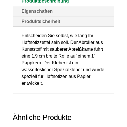
Produktbeschreibung
mm,
Eigenschaften
neonpink,
Produktsicherheit
1
Stück
Entscheiden Sie selbst, wie lang Ihr
Haftnotizzettel sein soll. Der Abroller aus
Menge
Kunststoff mit sauberer Abreißkante führt
eine 1,9 cm breite Rolle auf einem 1″
Pappkern. Der Kleber ist ein
wasserlöslicher Spezialkleber und wurde
speziell für Haftnotizen aus Papier
entwickelt.
Ähnliche Produkte