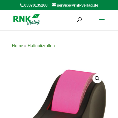
Products
03370135260
service@rnk-verlag.de
search
Home
»
Haftnotizrollen