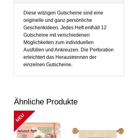
x
80
Diese witzigen Gutscheine sind eine
originelle und ganz persönliche
mm,
Geschenkideen. Jedes Heft enthält 12
1
Gutscheine mit verschiedenen
Stück
Möglichkeiten zum individuellen
Ausfüllen und Ankreuzen. Die Perforation
Menge
erleichtert das Heraustrennen der
einzelnen Gutscheine.
Ähnliche Produkte
NEU