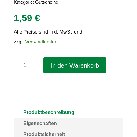
Kategorie:
Gutscheine
1,59
€
Alle Preise sind inkl. MwSt. und
zzgl.
Versandkosten
.
Gutscheinheft
In den Warenkorb
"12
Weihnachtsgutscheine
für
dich"
–
Produktbeschreibung
(BxH)
Eigenschaften
150
Produktsicherheit