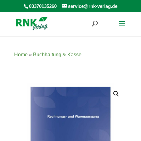
Products
03370135260
service@rnk-verlag.de
search
Home
»
Buchhaltung & Kasse