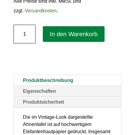
Alle Preise sind inkl. MwSt. und
zzgl.
Versandkosten
.
Ahnentafel
In den Warenkorb
"Kleiner
Baum"
für
5
Generationen
Produktbeschreibung
–
Eigenschaften
DIN
Produktsicherheit
A3
gefalzt
Die im Vintage-Look dargestellte
Ahnentafel ist auf hochwertigem
auf
Elefantenhautpapier gedruckt. Insgesamt