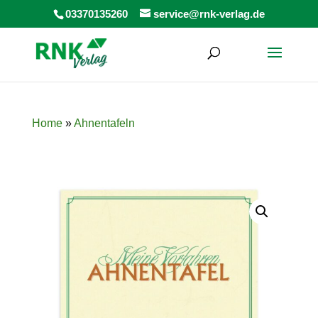
Products
03370135260
service@rnk-verlag.de
search
Home
»
Ahnentafeln