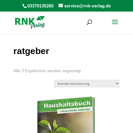
Products
03370135260
service@rnk-verlag.de
search
ratgeber
Alle 3 Ergebnisse werden angezeigt