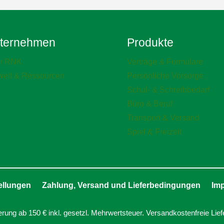
ternehmen
Produkte
r RNK
Verträge & Formulare
elt & Ressourcen
Persönliche Vorsorge
Schul- & Schreibbedarf
Büro & Beruf
Transport & Versand
Spiel & Freizeit
ellungen
Zahlung, Versand und Lieferbedingungen
Im
erung ab 150 € inkl. gesetzl. Mehrwertsteuer. Versandkostenfreie Lief