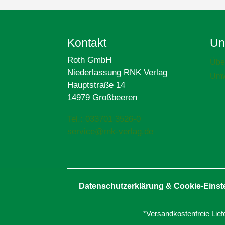
Kontakt
Un
Roth GmbH
Übe
Niederlassung RNK Verlag
Umw
Hauptstraße 14
14979 Großbeeren
Tel.: 033701 3526-0
service@rnk-verlag.de
Datenschutzerklärung & Cookie-Einst
*Versandkostenfreie Lief