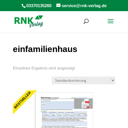
Products
03370135260
service@rnk-verlag.de
search
einfamilienhaus
Einzelnes Ergebnis wird angezeigt
BESTSELLER