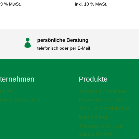
 19 % MwSt.
inkl. 19 % MwSt.
persönliche Beratung

telefonisch oder per E-Mail
ternehmen
Produkte
r RNK
Verträge & Formulare
elt & Ressourcen
Persönliche Vorsorge
Schul- & Schreibbedarf
Büro & Beruf
Transport & Versand
Spiel & Freizeit