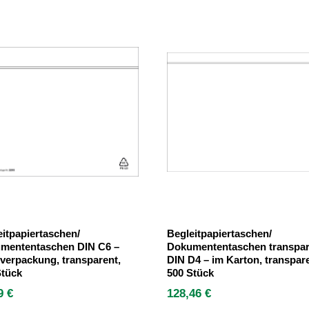
eitpapiertaschen/
Begleitpapiertaschen/
mententaschen DIN C6 –
Dokumententaschen transpar
overpackung, transparent,
DIN D4 – im Karton, transpare
Stück
500 Stück
49
€
128,46
€