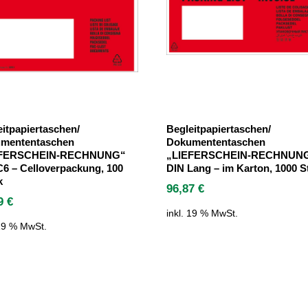
eitpapiertaschen/
Begleitpapiertaschen/
mententaschen
Dokumententaschen
EFERSCHEIN-RECHNUNG“
„LIEFERSCHEIN-RECHNUN
C6 – Celloverpackung, 100
DIN Lang – im Karton, 1000 S
k
96,87
€
49
€
inkl. 19 % MwSt.
 19 % MwSt.