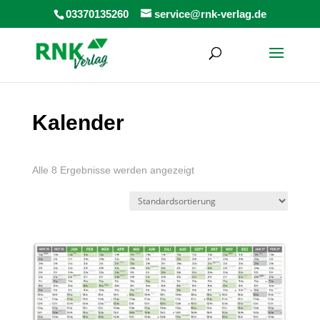
Products
03370135260
service@rnk-verlag.de
search
Kalender
Alle 8 Ergebnisse werden angezeigt