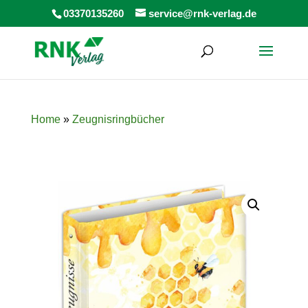
Products
03370135260
service@rnk-verlag.de
search
Home
»
Zeugnisringbücher