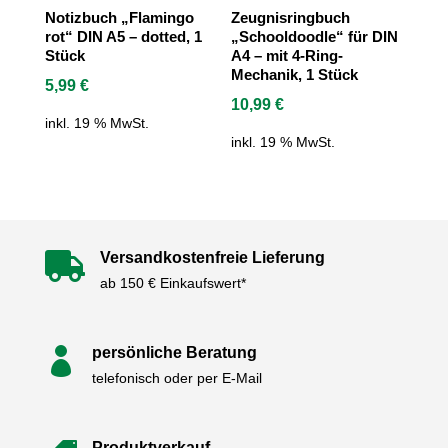
Notizbuch „Flamingo
Zeugnisringbuch
rot“ DIN A5 – dotted, 1
„Schooldoodle“ für DIN
Stück
A4 – mit 4-Ring-
Mechanik, 1 Stück
5,99
€
10,99
€
inkl. 19 % MwSt.
inkl. 19 % MwSt.
Versandkostenfreie Lieferung

ab 150 € Einkaufswert*
persönliche Beratung

telefonisch oder per E-Mail
Produktverkauf