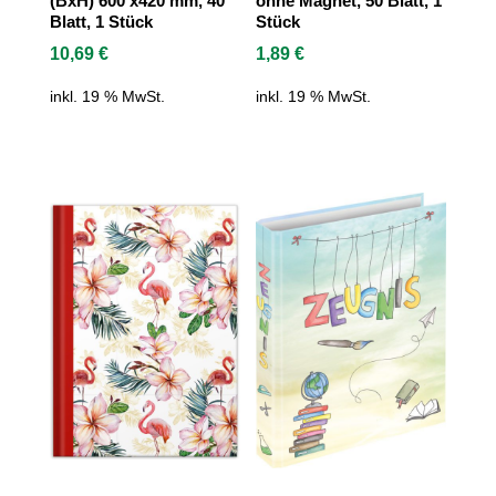
(BxH) 600 x420 mm, 40
ohne Magnet, 50 Blatt, 1
Blatt, 1 Stück
Stück
10,69
€
1,89
€
inkl. 19 % MwSt.
inkl. 19 % MwSt.