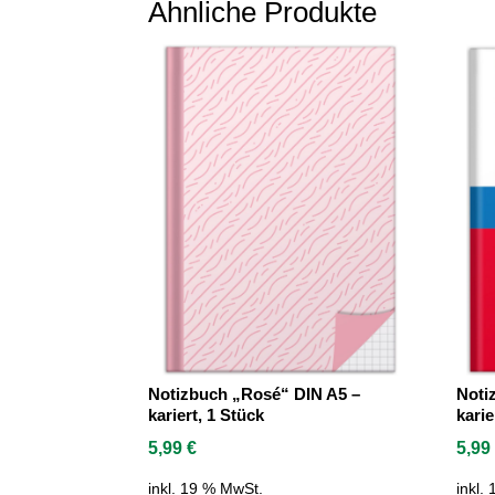
Ähnliche Produkte
Notizbuch „Rosé“ DIN A5 –
Noti
kariert, 1 Stück
karie
5,99
€
5,9
inkl. 19 % MwSt.
inkl.