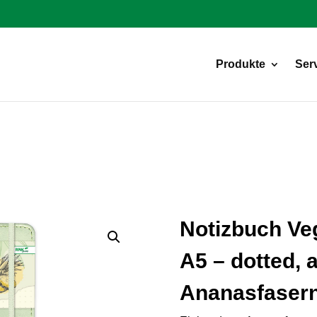
Products
search
Produkte
Ser
Notizbuch Ve
A5 – dotted, 
Ananasfasern