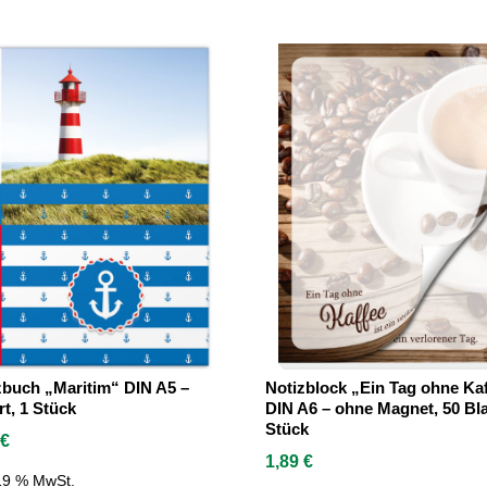
zbuch „Maritim“ DIN A5 –
Notizblock „Ein Tag ohne Ka
rt, 1 Stück
DIN A6 – ohne Magnet, 50 Bla
Stück
9
€
1,89
€
 19 % MwSt.