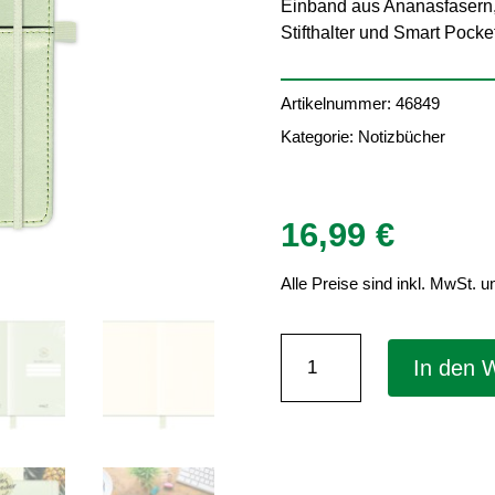
Einband aus Ananasfasern,
Stifthalter und Smart Pocket
Artikelnummer:
46849
Kategorie:
Notizbücher
16,99
€
Alle Preise sind inkl. MwSt. u
Notizbuch
In den 
Vegan
"Pineapple"
DIN
A5