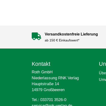
Versandkostenfreie Lieferung

ab 150 € Einkaufswert*
Kontakt
Un
Roth GmbH
Übe
Niederlassung RNK Verlag
Umw
Hauptstraße 14
14979 Großbeeren
Tel.: 033701 3526-0
service@rnk-verlag.de