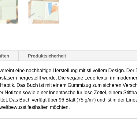
–
dotted,
aus
pflanzlichen
Ananasfasern,
1
ften
Produktsicherheit
Stück
Menge
eint eine nachhaltige Herstellung mit stilvollem Design. Der 
asfasern hergestellt wurde. Die vegane Ledertextur im modernen
Haptik. Das Buch ist mit einem Gummizug zum sicheren Versc
r Notizen sowie einer Innentasche für lose Zettel, einem Stifth
t. Das Buch verfügt über 96 Blatt (75 g/m²) und ist in der Lineatur
mweltbewusst festhalten möchten.