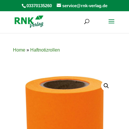
Products
03370135260
service@rnk-verlag.de
search
Home
»
Haftnotizrollen