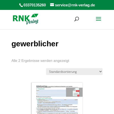
Products
03370135260
service@rnk-verlag.de
search
gewerblicher
Alle 2 Ergebnisse werden angezeigt