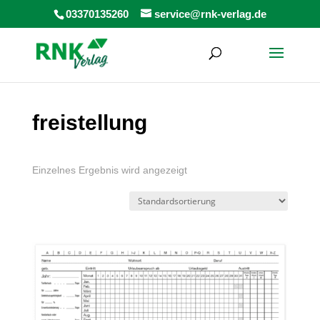
Products
03370135260
service@rnk-verlag.de
search
freistellung
Einzelnes Ergebnis wird angezeigt